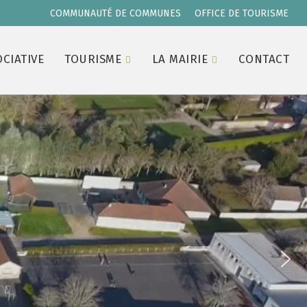
COMMUNAUTÉ DE COMMUNES
OFFICE DE TOURISME
OCIATIVE
TOURISME
LA MAIRIE
CONTACT
vage sur les smartphones et tablettes iOS, Android et
 ci-dessus.
 sous elle-même, qui est présentée chaque jour.
plutôt confirmé dernièrement à Enghien, podium dans le Prix de