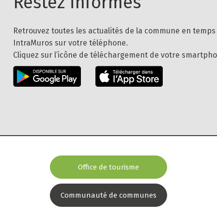
Restez informés
Retrouvez toutes les actualités de la commune en temps 
IntraMuros sur votre téléphone.
Cliquez sur l’icône de téléchargement de votre smartpho
Office de tourisme
Communauté de communes