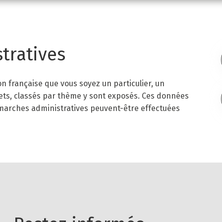
tratives
tion française que vous soyez un particulier, un
ets, classés par thème y sont exposés. Ces données
marches administratives peuvent-être effectuées