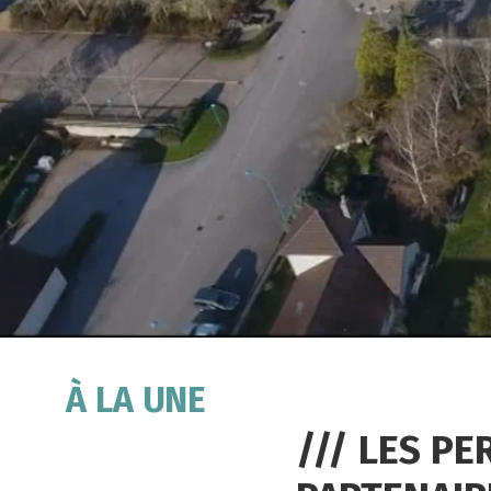
Bonus de casino en ligne sans d
Pmu Fr Casino Offre Exclusive Sans Dépôt 2026
On ne sait pas combien de jeux peuvent être joués en déplac
soient compatibles avec les mobiles.
Betpanda Casino Nouveau Code Bonus Aujourd'Hui Fr
Nous ne doutons pas que vous avez entendu parler de cette 
Megarush Casino 200 Tours Gratuits Sans Dépôt Temps Limit
À LA UNE
/// LES P
Page 1. 1 actualités sur 14 affichées sur cette page.