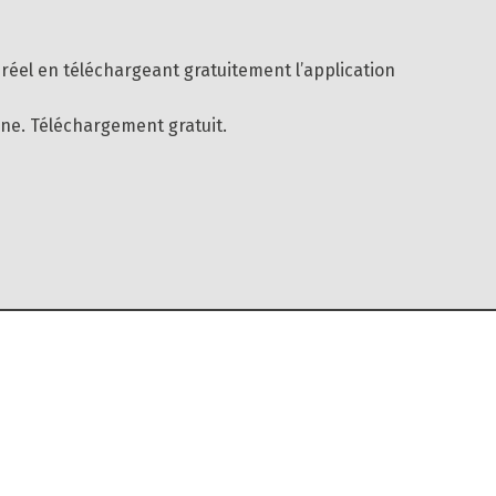
réel en téléchargeant gratuitement l’application
ne. Téléchargement gratuit.