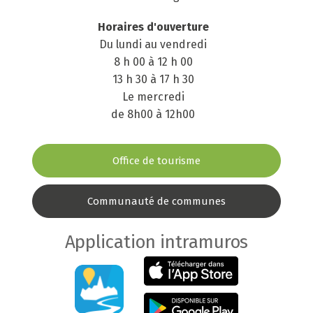
Horaires d'ouverture
Du lundi au vendredi
8 h 00 à 12 h 00
13 h 30 à 17 h 30
Le mercredi
de 8h00 à 12h00
Office de tourisme
Communauté de communes
Application intramuros