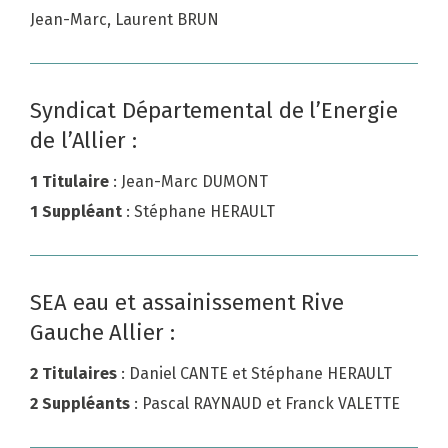
Jean-Marc, Laurent BRUN
Syndicat Départemental de l’Energie
de l’Allier :
1 Titulaire
: Jean-Marc DUMONT
1 Suppléant
: Stéphane HERAULT
SEA eau et assainissement Rive
Gauche Allier :
2 Titulaires
: Daniel CANTE et Stéphane HERAULT
2 Suppléants
: Pascal RAYNAUD et Franck VALETTE