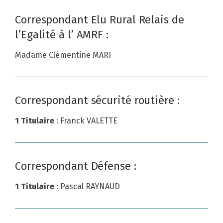
Correspondant Elu Rural Relais de
l’Egalité à l’ AMRF :
Madame Clémentine MARI
Correspondant sécurité routière :
1 Titulaire
: Franck VALETTE
Correspondant Défense :
1 Titulaire
: Pascal RAYNAUD