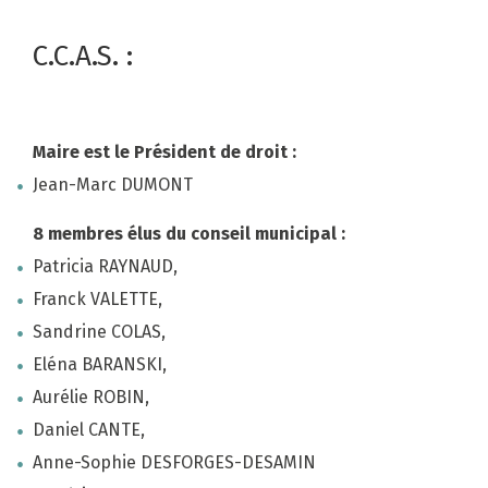
C.C.A.S. :
Maire est le Président de droit :
Jean-Marc DUMONT
8 membres élus du conseil municipal :
Patricia RAYNAUD,
Franck VALETTE,
Sandrine COLAS,
Eléna BARANSKI,
Aurélie ROBIN,
Daniel CANTE,
Anne-Sophie DESFORGES-DESAMIN