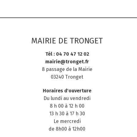
MAIRIE DE TRONGET
Tél : 04 70 47 12 02
mairie@tronget.fr
8 passage de la Mairie
03240 Tronget
Horaires d'ouverture
Du lundi au vendredi
8 h 00 à 12 h 00
13 h 30 à 17 h 30
Le mercredi
de 8h00 à 12h00