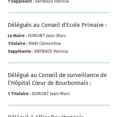
1 Suppléant
: RAYNAUD Patricia
Délégués au Conseil d’Ecole Primaire :
Le Maire
: DUMONT Jean-Marc
Titulaire
: MARI Clémentine
Suppléante
: RAYNAUD Patricia
Délégué au Conseil de surveillance de
l’Hôpital Cœur de Bourbonnais :
1 Titulaire
: DUMONT Jean-Marc