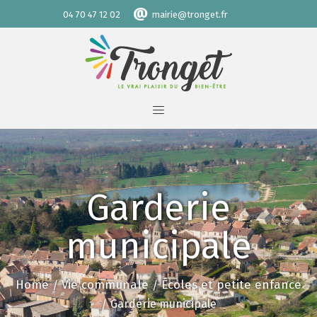
@
04 70 47 12 02
mairie@tronget.fr
Pas de fentes de bonus de
dépôt 2025
Casino Metaverse 2026 Les Casinos Virtuels Et Le Jeu
Dans Le Métavers
: Naturellement, c'est incroyablement
facile à faire.
Machine À Sous Sans Téléchargement 2026 Jouez
Directement En Ligne
- L'organisation à but non lucratif
existe de manière continue dans cet État pendant une
Garderie
période de cinq ans immédiatement avant la tenue de la
tombola.
municipale
Plus Grand Casino D'Europe 2026 Le Classement Et
Alternatives En Ligne
: Pour ce faire, accédez au bouton
De dépôt ou Plus, qui est généralement situé en haut du
Home
menu du casino et est souvent vert.
Vie communale
Écoles et petite enfance
Garderie municipale