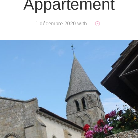
Appartement
1 décembre 2020
with
tel lancer est un perdant dans de nombreux jeux de dés.
le de mieux en mieux, des graphismes et de l'animation aux bon
ant France