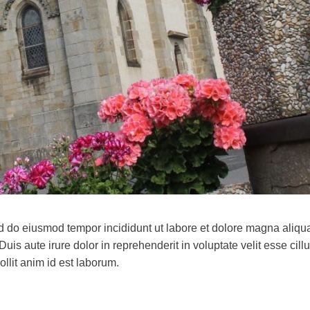
ed do eiusmod tempor incididunt ut labore et dolore magna aliqu
is aute irure dolor in reprehenderit in voluptate velit esse cill
ollit anim id est laborum.