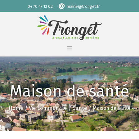
@
04 70 47 12 02
mairie@tronget.fr
Meilleur site de Paris pour la
roulette
Palm Casino Bonus De Bienvenue Sans Dépôt Gardez Vos
Gains
: Les tours gratuits seront joués au hasard jusqu'à
ce que le choix des joueurs devienne disponible le 15e
déclencheur du tour.
Machine À Sous Jackpot Progressif Gratuit 2026 Les
Jackpots À Tester
- C'est pourquoi les joueurs choisissent
Maison de santé
de placer un pari en utilisant cette méthode.
Casino Gratuit Sans Inscription 2026 Jouez Sans Créer De
Compte
: Il utilise principalement des couleurs vives et
Home
Vie communale
Santé
Maison de santé
vibrantes et a une approche minimaliste de la
conception du jeu.
Jeu gratuit au casino