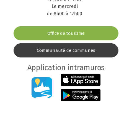
Lucky Luke Casino Argent Réel Sans Dépôt Bonus France
Le mercredi
Nous avons vraiment adoré travailler avec Life of Riches, la
de 8h00 à 12h00
machine à sous conçue pour le luxe et le glamour offre une
énorme quantité de détails qui vous met dans cet état
Office de tourisme
d'esprit avec la femme tenant des dés, une hôtesse de l'air,
une femme conduisant une voiture, un golfeur et une
femme en bikini symboles et graphiques.
Communauté de communes
Loki Casino Cashback Sans Dépôt France
La table sur laquelle se joue le craps est de forme oblongue
Application intramuros
et comporte de nombreuses zones pour placer des paris.
Mundijeux Casino Tours Gratuits Temps Limité Sans Dépôt
2026
COMMUNAUTÉ DE COMMUNES
OFFICE DE TOURISME