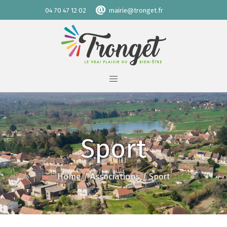
@
04 70 47 12 02
mairie@tronget.fr
Sport
Home
Associations
Sport